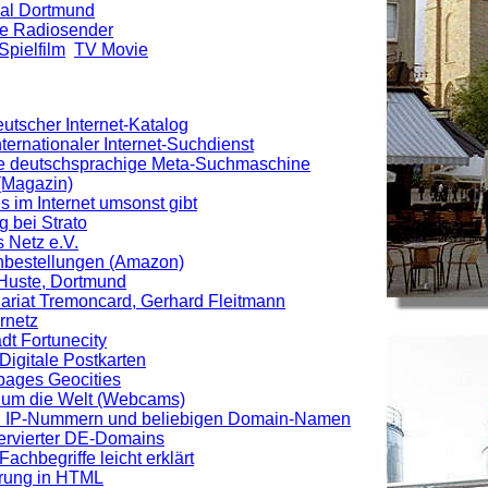
nal Dortmund
e Radiosender
Spielfilm
TV Movie
utscher Internet-Katalog
Internationaler Internet-Suchdienst
ie deutschsprachige Meta-Suchmaschine
Magazin)
s im Internet umsonst gibt
 bei Strato
 Netz e.V.
hbestellungen (Amazon)
 Huste, Dortmund
riat Tremoncard, Gerhard Fleitmann
rnetz
adt Fortunecity
Digitale Postkarten
ages Geocities
s um die Welt (Webcams)
n IP-Nummern und beliebigen Domain-Namen
ervierter DE-Domains
achbegriffe leicht erklärt
hrung in HTML