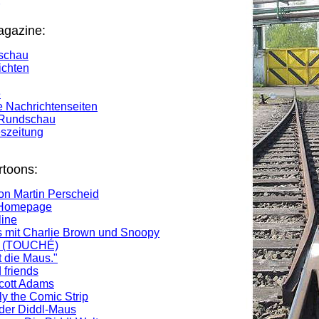
agazine:
schau
ichten
e
 Nachrichtenseiten
r Rundschau
eszeitung
toons:
n Martin Perscheid
 Homepage
line
 mit Charlie Brown und Snoopy
l (TOUCHÉ)
 die Maus."
 friends
Scott Adams
ly the Comic Strip
er Diddl-Maus