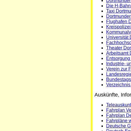
Dortmunder
Die H-Bahn
Taxi Dortmu
Dortmunder
Flughafen 
Kreispolize
Kommunalve
Universität
Fachhochsc
Theater Dor
Arbeitsamt
Entsorgun
Industrie-
Verein zur 
Landesregi
Bundestagsw
Verzeichni
Auskünfte, Info
Teleauskun
Fahrplan V
Fahrplan D
Fahrpläne 
Deutsche G