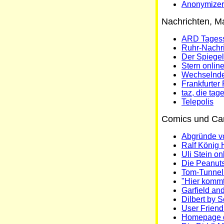
Anonymizer
Nachrichten, M
ARD Tages
Ruhr-Nachr
Der Spiegel
Stern onlin
Wechselnde
Frankfurte
taz, die tag
Telepolis
Comics und Car
Abgründe vo
Ralf König
Uli Stein on
Die Peanuts
Tom-Tunne
"Hier kommt
Garfield and
Dilbert by 
User Friend
Homepage d