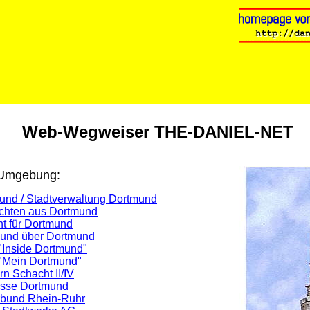
Web-Wegweiser THE-DANIEL-NET
 Umgebung:
und / Stadtverwaltung Dortmund
ichten aus Dortmund
ht für Dortmund
 und über Dortmund
 "Inside Dortmund"
"Mein Dortmund"
rn Schacht II/IV
asse Dortmund
rbund Rhein-Ruhr