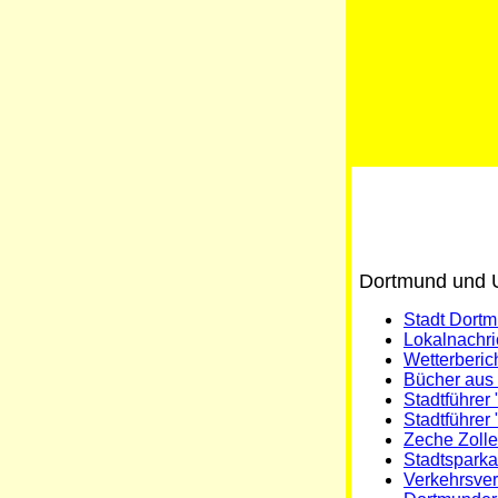
Dortmund und
Stadt Dortm
Lokalnachr
Wetterberic
Bücher aus
Stadtführer
Stadtführer
Zeche Zolle
Stadtspark
Verkehrsve