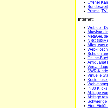
Offener Ka
Bundesweit
Prisma
TV 
Internet:
Web.de - De
Altavista - 
MetaGer, d
NBC GIGA (
Alles, was e
Web-Hosting
Schulen ans
Online-Buc
Antiquariat
Versandaqua
SWR-Kinde
Virtuelle St
Kostenlose 
Web-Homep
In 80 Klick
Abfrage vo
Abfrage res
Schwierige F
Eine Einfü