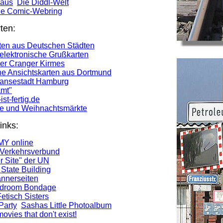
Maus
Die Diddl-Welt
he Comic-Webring
ten:
ten aus Deutschen Städten
elektronische Grußkarten
der Cranger Kirmes
he Ansichtskarten aus Dortmund
Hansestadt Hamburg
amt"
st-fertig.de
ve und Weihnachtsmärkte
inks:
Y online
Verkehrsverbund
 Site" der UN
State Building
nnerseiten
Bedroom Bondage
etisch Sisters
Party
Sashas Little Photoalbum
movies that don't exist!