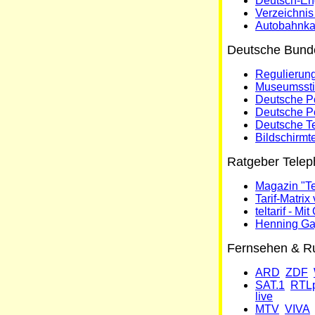
Deutsch-En
Verzeichnis
Autobahnka
Deutsche Bund
Regulierung
Museumssti
Deutsche P
Deutsche P
Deutsche T
Bildschirmte
Ratgeber Teleph
Magazin "Tel
Tarif-Matrix
teltarif - Mi
Henning Ga
Fernsehen & R
ARD
ZDF
SAT.1
RTLp
live
MTV
VIVA