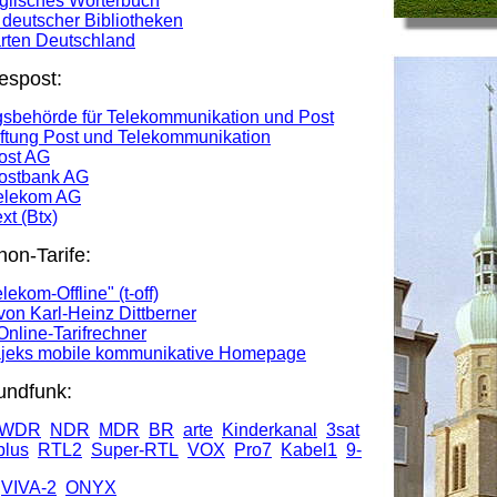
glisches Wörterbuch
 deutscher Bibliotheken
rten Deutschland
espost:
sbehörde für Telekommunikation und Post
ftung Post und Telekommunikation
ost AG
ostbank AG
elekom AG
xt (Btx)
on-Tarife:
ekom-Offline" (t-off)
 von Karl-Heinz Dittberner
t Online-Tarifrechner
jeks mobile kommunikative Homepage
undfunk:
WDR
NDR
MDR
BR
arte
Kinderkanal
3sat
lus
RTL2
Super-RTL
VOX
Pro7
Kabel1
9-
VIVA-2
ONYX