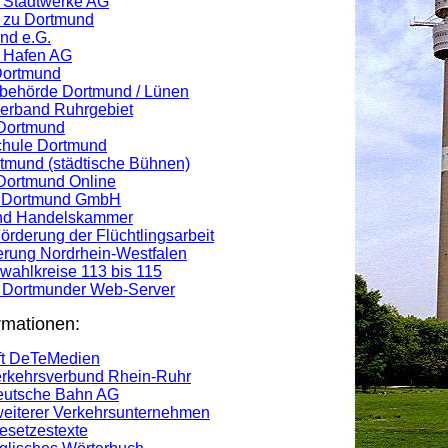
 Stadtwerke AG
 zu Dortmund
nd e.G.
 Hafen AG
Dortmund
ibehörde Dortmund / Lünen
rband Ruhrgebiet
 Dortmund
hule Dortmund
tmund (städtische Bühnen)
 Dortmund Online
g Dortmund GmbH
 und Handelskammer
Förderung der Flüchtlingsarbeit
erung Nordrhein-Westfalen
ahlkreise 113 bis 115
s Dortmunder Web-Server
rmationen:
ft DeTeMedien
erkehrsverbund Rhein-Ruhr
eutsche Bahn AG
weiterer Verkehrsunternehmen
esetzestexte