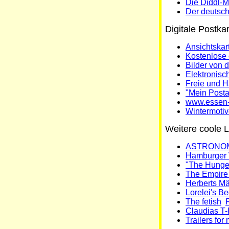
Die Diddl-
Der deutsc
Digitale Postkar
Ansichtskar
Kostenlose 
Bilder von 
Elektronisc
Freie und 
"Mein Post
www.essen-i
Wintermoti
Weitere coole L
ASTRONOM
Hamburger 
"The Hunger
The Empire 
Herberts Mä
Lorelei's 
The fetish
F
Claudias T-
Trailers for 